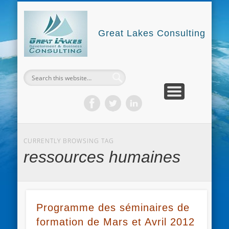
GREAT LAKES CONSULTING
NOUS CONTACTER
NOS FORMATIONS
GLDBC4DEV
Great Lakes Consulting
CURRENTLY BROWSING TAG
ressources humaines
Programme des séminaires de
formation de Mars et Avril 2012