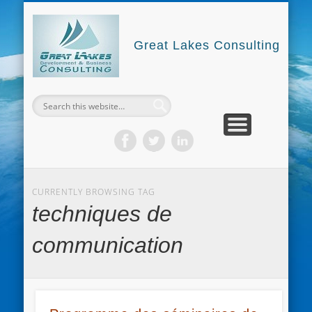
GREAT LAKES CONSULTING
NOUS CONTACTER
NOS FORMATIONS
GLDBC4DEV
Great Lakes Consulting
CURRENTLY BROWSING TAG
techniques de
communication