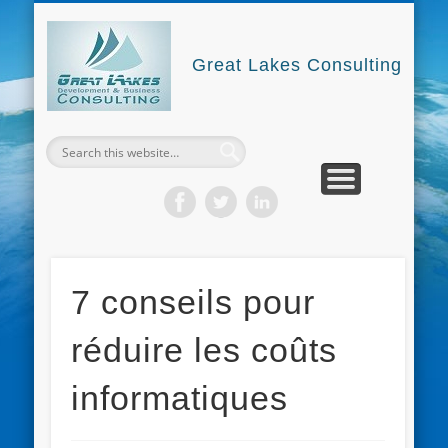
GREAT LAKES CONSULTING
NOUS CONTACTER
NOS FORMATIONS
GLDBC4DEV
Great Lakes Consulting
7 conseils pour
réduire les coûts
informatiques