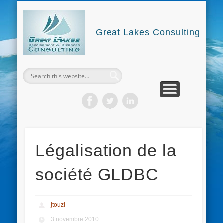
GREAT LAKES CONSULTING
NOUS CONTACTER
NOS FORMATIONS
GLDBC4DEV
Great Lakes Consulting
Légalisation de la
société GLDBC
jtouzi
3 novembre 2010